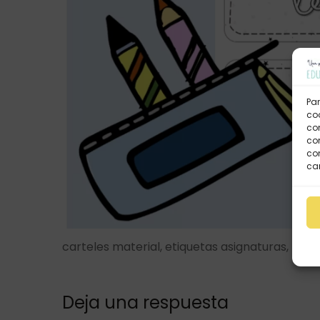
Par
coo
co
com
con
car
carteles material, etiquetas asignaturas, rótu
Deja una respuesta