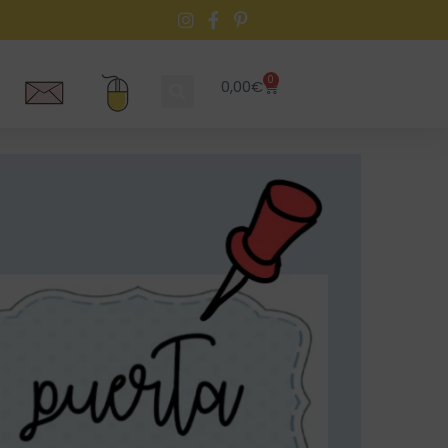
0
0,00
€