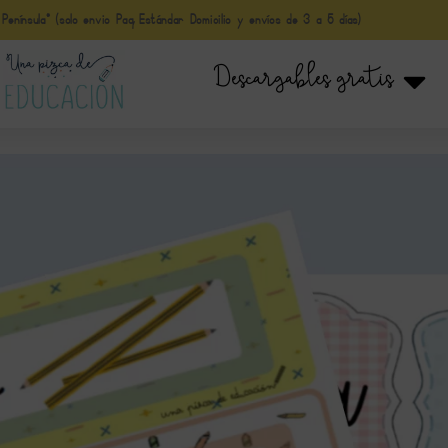
nínsula* (solo envio Paq Estándar Domicilio y envíos de 3 a 5 días)
Descargables gratis