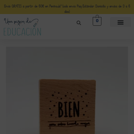
Envío GRATIS a partir de 50€ en Península* (solo envio Paq Estándar Domicilio y envíos de 3 a 5
días)
0