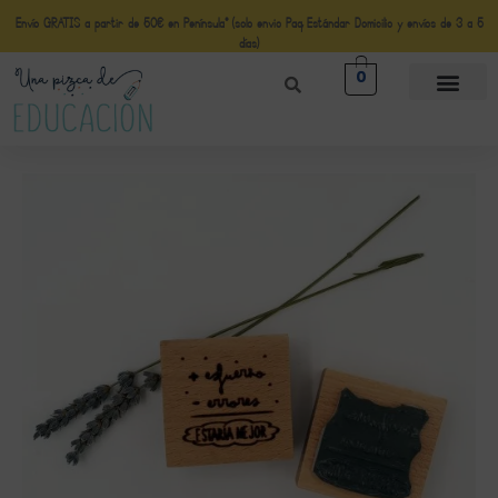
Envío GRATIS a partir de 50€ en Península* (solo envio Paq Estándar Domicilio y envíos de 3 a 5
días)
0