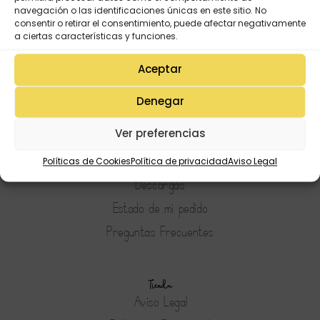
navegación o las identificaciones únicas en este sitio. No
consentir o retirar el consentimiento, puede afectar negativamente
a ciertas características y funciones.
Aceptar
Denegar
Mi Cuenta
Ver preferencias
Lista de deseos
Mi Perfil
Políticas de Cookies
Política de privacidad
Aviso Legal
Descargas
Estado de mi pedido
Preguntas Frecuentes
Tienda
Aviso Legal