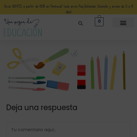
Envío GRATIS a partir de 50€ en Península* (solo envio Paq Estándar Domicilio y envíos de 3 a 5
días)
0
Deja una respuesta