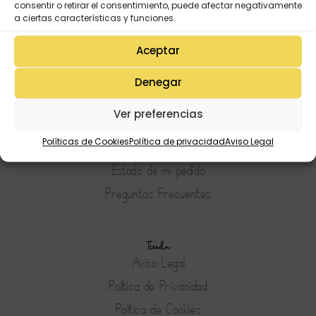
consentir o retirar el consentimiento, puede afectar negativamente
a ciertas características y funciones.
Aceptar
Mi Cuenta
Denegar
Lista de deseos
Ver preferencias
Mi Perfil
Políticas de Cookies
Política de privacidad
Aviso Legal
Descargas
Estado de mi pedido
Preguntas Frecuentes
Tienda
Aviso Legal
Política de Privacidad
Política de Cookies