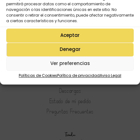
permitirá procesar datos como el comportamiento de
navegación o las identificaciones únicas en este sitio. No
consentir o retirar el consentimiento, puede afectar negativamente
a ciertas características y funciones.
Aceptar
Denegar
Mi Cuenta
Ver preferencias
Lista de deseos
Políticas de Cookies
Política de privacidad
Aviso Legal
Mi Perfil
Descargas
Estado de mi pedido
Preguntas Frecuentes
Tienda