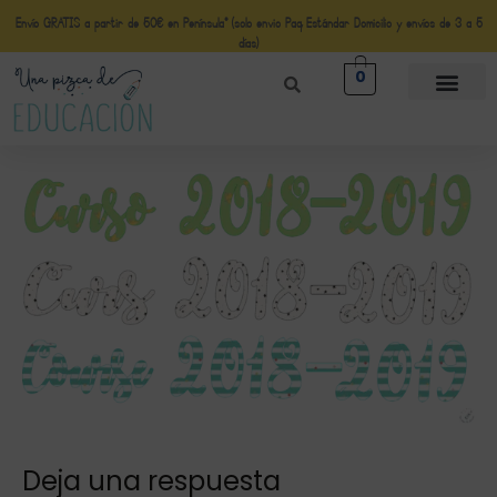
Envío GRATIS a partir de 50€ en Península* (solo envio Paq Estándar Domicilio y envíos de 3 a 5
días)
0
Deja una respuesta