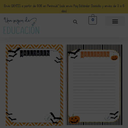
Envío GRATIS a partir de 50€ en Península* (solo envio Paq Estándar Domicilio y envíos de 3 a 5
días)
0