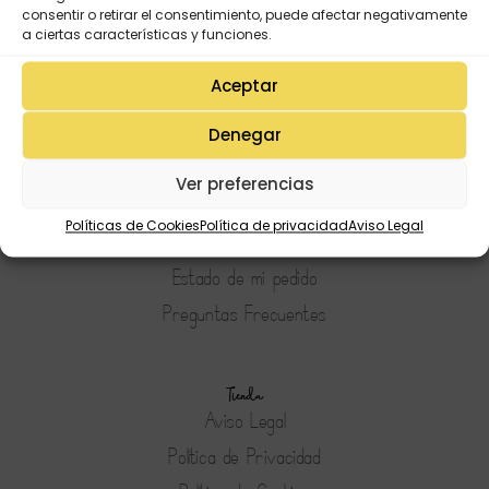
consentir o retirar el consentimiento, puede afectar negativamente
a ciertas características y funciones.
Aceptar
Denegar
Mi Cuenta
Lista de deseos
Ver preferencias
Mi Perfil
Políticas de Cookies
Política de privacidad
Aviso Legal
Descargas
Estado de mi pedido
Preguntas Frecuentes
Tienda
Aviso Legal
Política de Privacidad