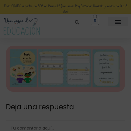
Envío GRATIS a partir de 50€ en Península* (solo envio Paq Estándar Domicilio y envíos de 3 a 5
días)
0
Deja una respuesta