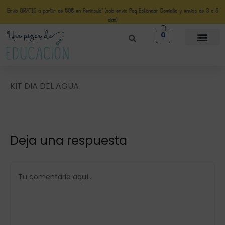
Envío GRATIS a partir de 50€ en Península* (solo envio Paq Estándar Domicilio y envíos de 3 a 5
días)
0
KIT DIA DEL AGUA
Deja una respuesta