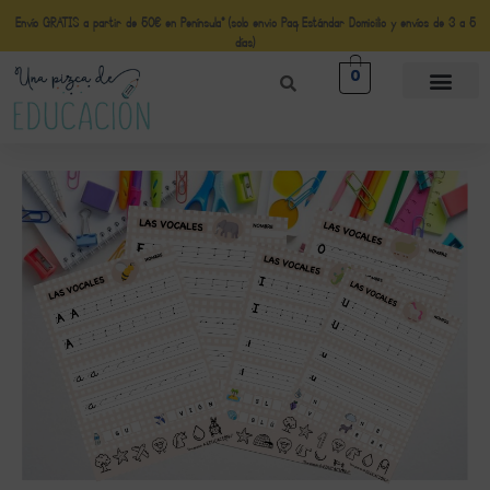
Envío GRATIS a partir de 50€ en Península* (solo envio Paq Estándar Domicilio y envíos de 3 a 5
días)
0