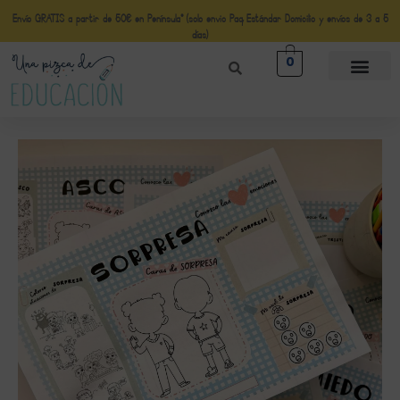
Envío GRATIS a partir de 50€ en Península* (solo envio Paq Estándar Domicilio y envíos de 3 a 5
días)
0