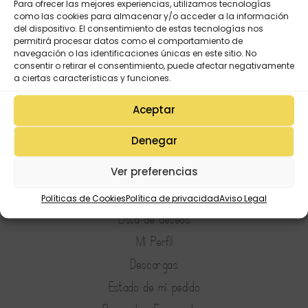
Para ofrecer las mejores experiencias, utilizamos tecnologías
como las cookies para almacenar y/o acceder a la información
del dispositivo. El consentimiento de estas tecnologías nos
permitirá procesar datos como el comportamiento de
navegación o las identificaciones únicas en este sitio. No
consentir o retirar el consentimiento, puede afectar negativamente
a ciertas características y funciones.
Aceptar
Denegar
Ver preferencias
Políticas de Cookies
Política de privacidad
Aviso Legal
Mi Cuenta
Lista de deseos
Mi Perfil
Descargas
Estado de mi pedido