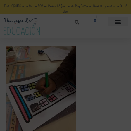
Envío GRATIS a partir de 50€ en Península* (solo envio Paq Estándar Domicilio y envíos de 3 a 5
días)
0