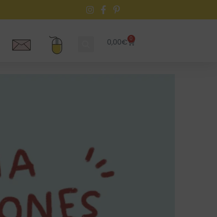
0
0,00
€