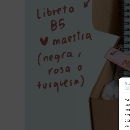
Par
coo
co
com
con
car