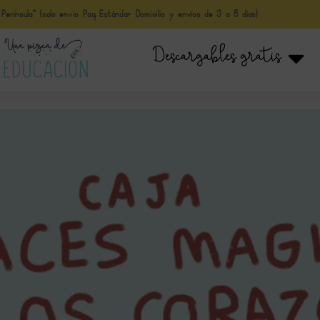
nínsula* (solo envio Paq Estándar Domicilio y envíos de 3 a 5 días)
Descargables gratis