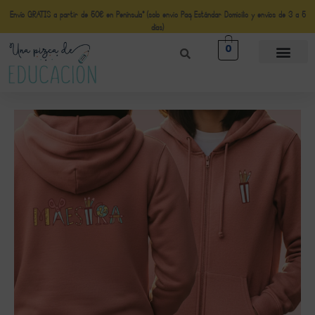
Envío GRATIS a partir de 50€ en Península* (solo envio Paq Estándar Domicilio y envíos de 3 a 5
días)
0