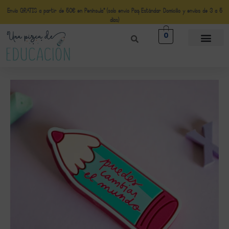
Envío GRATIS a partir de 50€ en Península* (solo envio Paq Estándar Domicilio y envíos de 3 a 5
días)
0