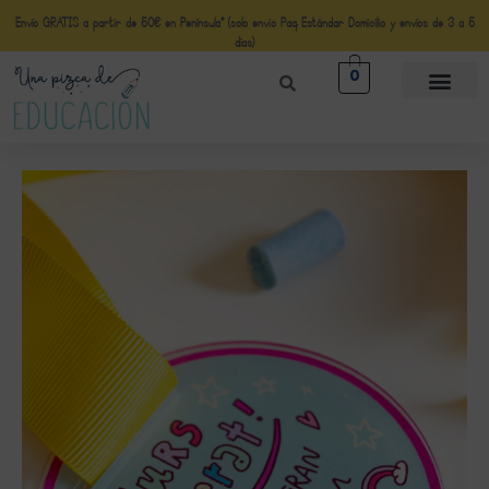
Envío GRATIS a partir de 50€ en Península* (solo envio Paq Estándar Domicilio y envíos de 3 a 5
días)
0