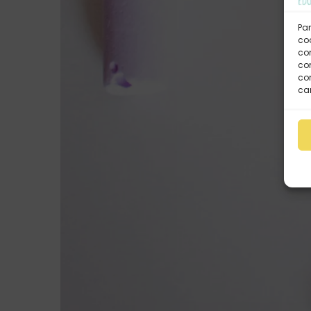
Par
coo
co
com
con
car