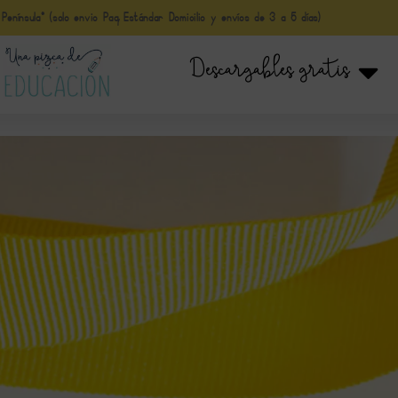
nínsula* (solo envio Paq Estándar Domicilio y envíos de 3 a 5 días)
Descargables gratis