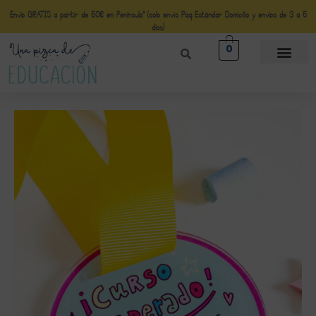
Envío GRATIS a partir de 50€ en Península* (solo envio Paq Estándar Domicilio y envíos de 3 a 5
días)
0