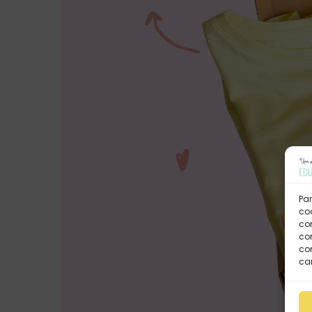
Par
coo
co
com
con
car