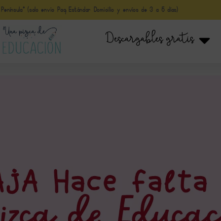
nínsula* (solo envio Paq Estándar Domicilio y envíos de 3 a 5 días)
Descargables gratis