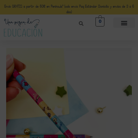
Envío GRATIS a partir de 50€ en Península* (solo envio Paq Estándar Domicilio y envíos de 3 a 5
días)
0