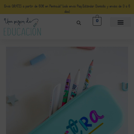
Envío GRATIS a partir de 50€ en Península* (solo envio Paq Estándar Domicilio y envíos de 3 a 5
días)
0