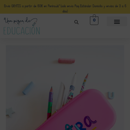
Envío GRATIS a partir de 50€ en Península* (solo envio Paq Estándar Domicilio y envíos de 3 a 5
días)
0