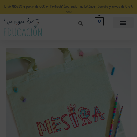
Envío GRATIS a partir de 50€ en Península* (solo envio Paq Estándar Domicilio y envíos de 3 a 5
días)
0