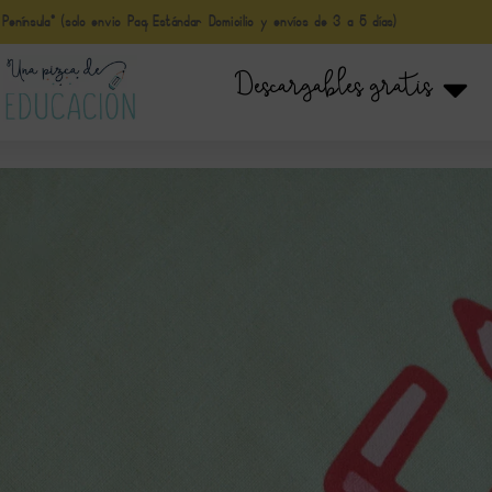
nínsula* (solo envio Paq Estándar Domicilio y envíos de 3 a 5 días)
Descargables gratis