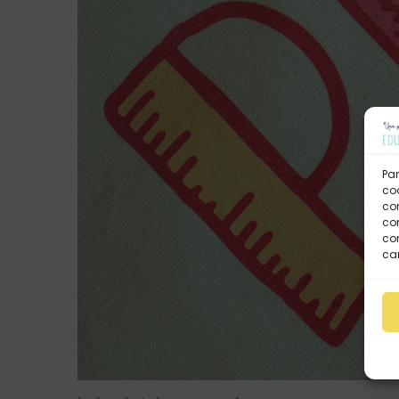
Par
coo
co
com
con
car