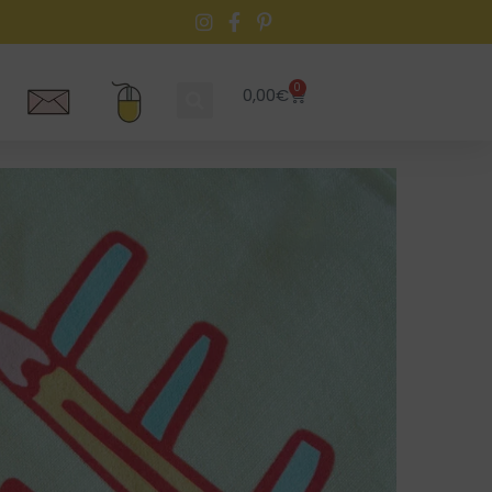
0
0,00
€