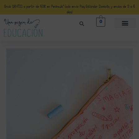
Envío GRATIS a partir de 50€ en Península* (solo envio Paq Estándar Domicilio y envíos de 3 a 5
días)
0