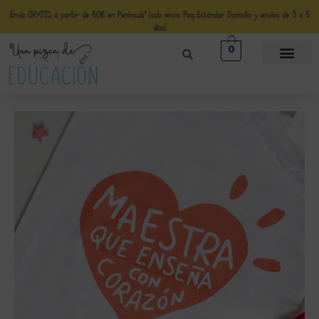
Envío GRATIS a partir de 50€ en Península* (solo envio Paq Estándar Domicilio y envíos de 3 a 5
días)
0