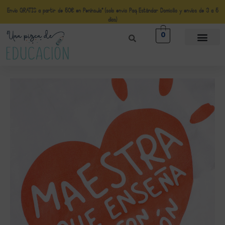
Envío GRATIS a partir de 50€ en Península* (solo envio Paq Estándar Domicilio y envíos de 3 a 5
días)
0