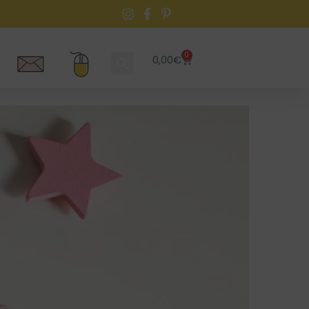
0
0,00
€