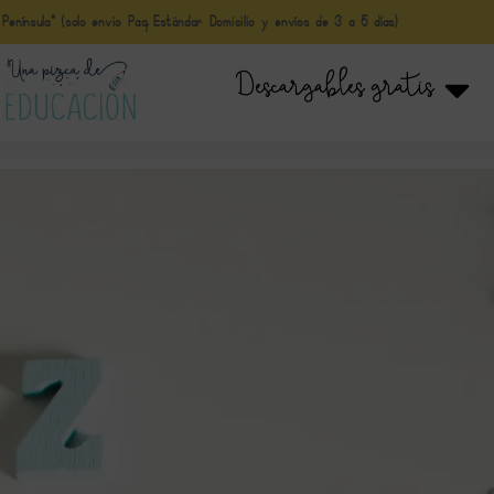
nínsula* (solo envio Paq Estándar Domicilio y envíos de 3 a 5 días)
Descargables gratis