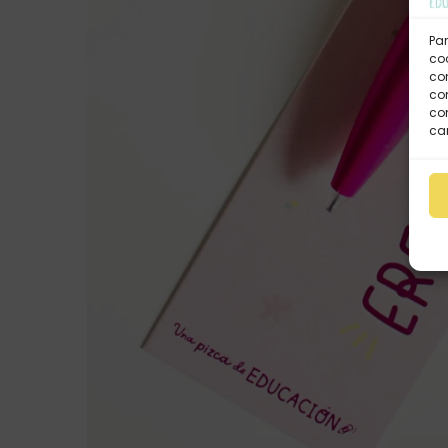
Par
coo
co
com
con
car