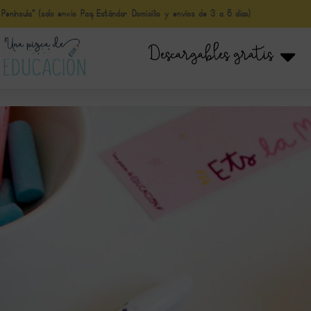
nínsula* (solo envio Paq Estándar Domicilio y envíos de 3 a 5 días)
Descargables gratis