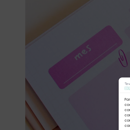
Par
coo
co
com
con
car