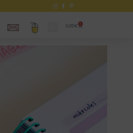
0
0,00
€