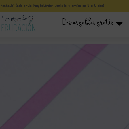
nínsula* (solo envio Paq Estándar Domicilio y envíos de 3 a 5 días)
Descargables gratis