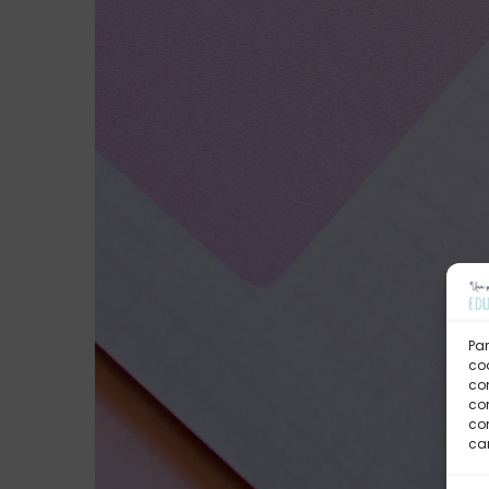
Par
coo
co
com
con
car