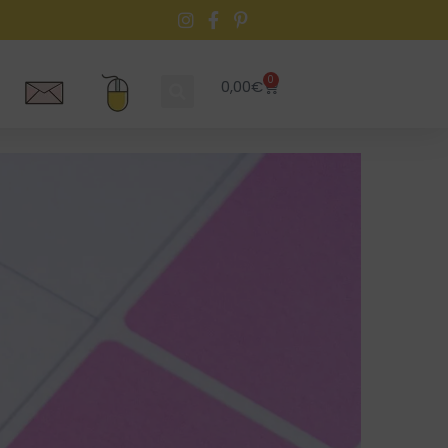
0
0,00
€