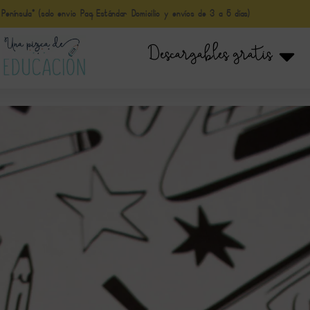
nínsula* (solo envio Paq Estándar Domicilio y envíos de 3 a 5 días)
Descargables gratis