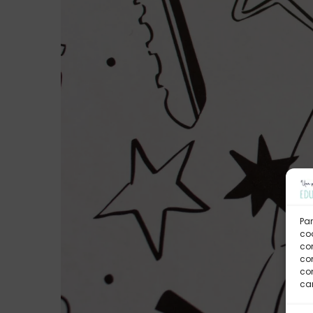
Par
coo
co
com
con
car