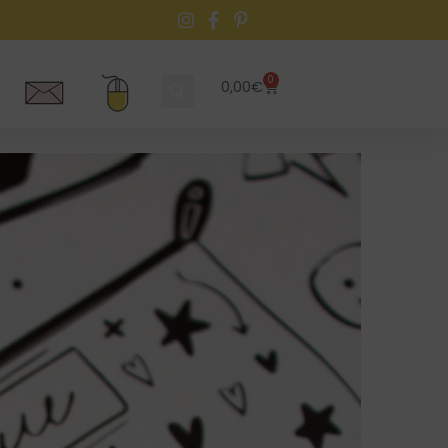
0
0,00
€