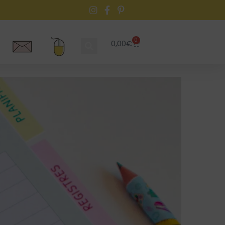
0
0,00
€