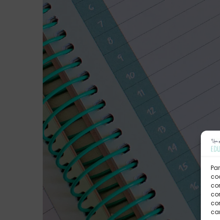
Par
coo
co
com
con
car