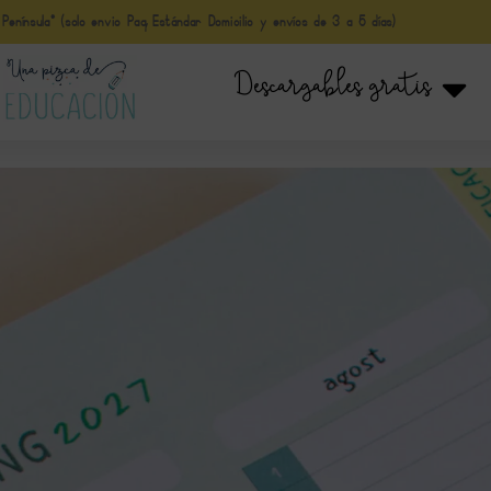
nínsula* (solo envio Paq Estándar Domicilio y envíos de 3 a 5 días)
Descargables gratis