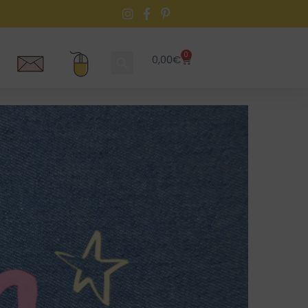
0
0,00
€