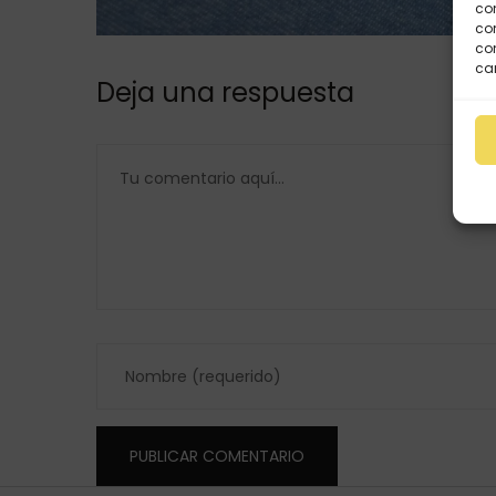
co
com
con
car
Deja una respuesta