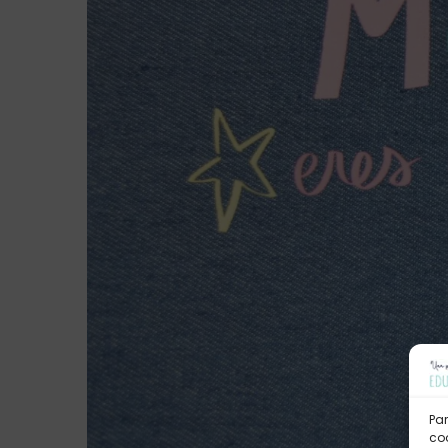
Par
coo