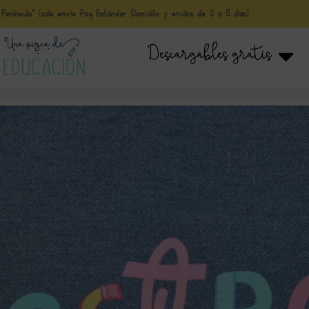
nínsula* (solo envio Paq Estándar Domicilio y envíos de 3 a 5 días)
Descargables gratis