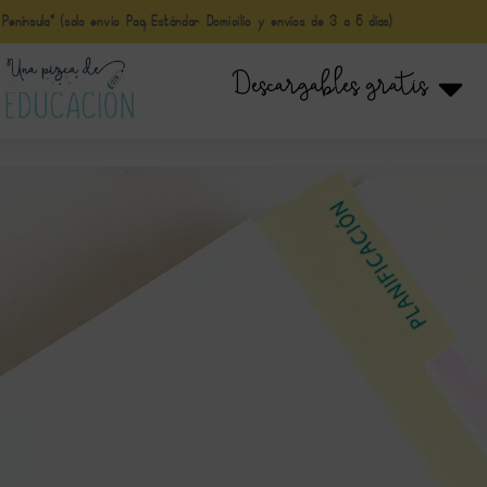
nínsula* (solo envio Paq Estándar Domicilio y envíos de 3 a 5 días)
Descargables gratis