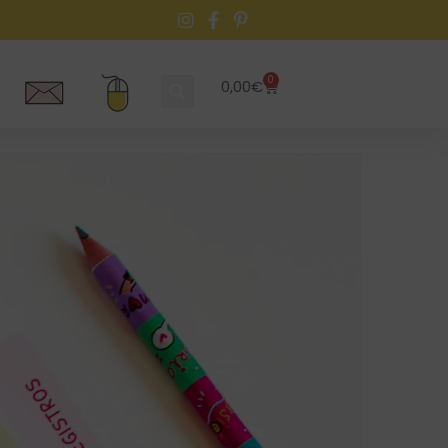
0
0,00
€