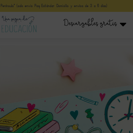
nínsula* (solo envio Paq Estándar Domicilio y envíos de 3 a 5 días)
Descargables gratis