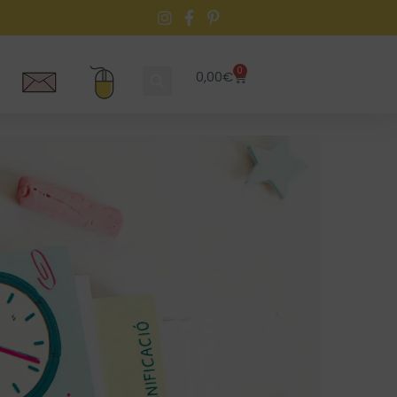
0
0,00
€