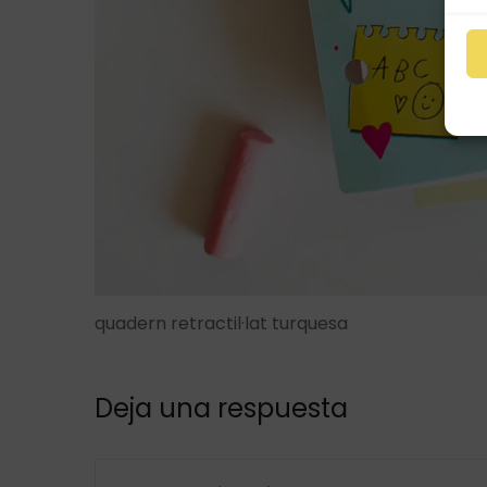
quadern retractil·lat turquesa
Deja una respuesta