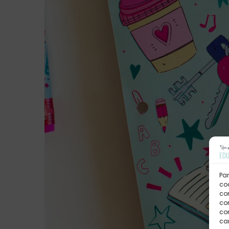
Par
coo
co
com
con
car