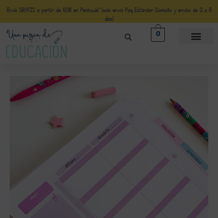
Envío GRATIS a partir de 50€ en Península* (solo envio Paq Estándar Domicilio y envíos de 3 a 5
días)
0