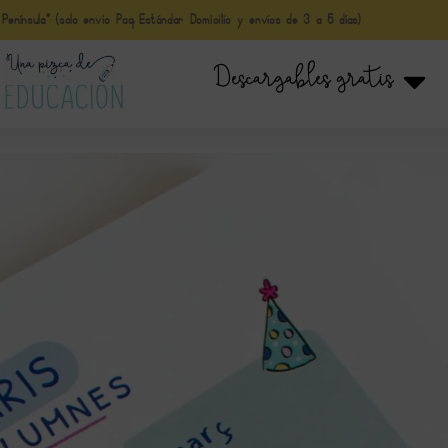
nínsula* (solo envio Paq Estándar Domicilio y envíos de 3 a 5 días)
Descargables gratis