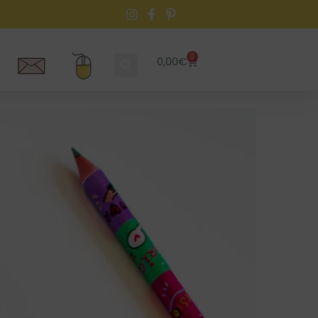
0
0,00
€