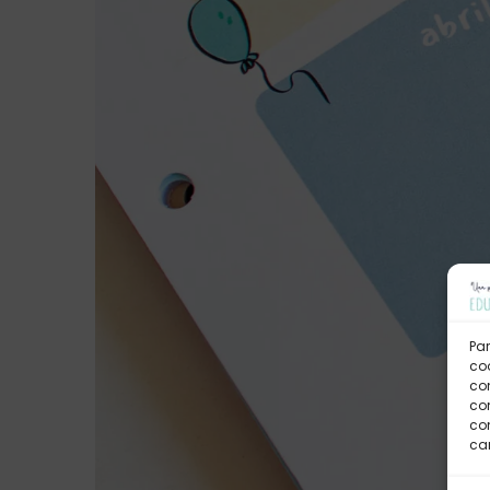
Par
coo
co
com
con
car