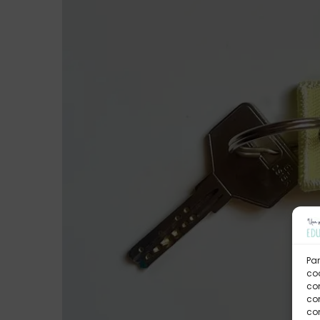
Par
coo
co
com
con