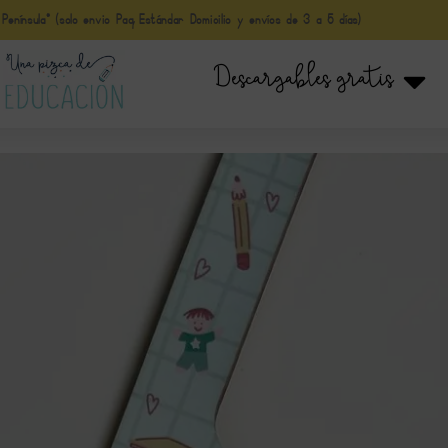
nínsula* (solo envio Paq Estándar Domicilio y envíos de 3 a 5 días)
Descargables gratis