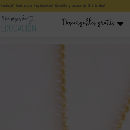
nínsula* (solo envio Paq Estándar Domicilio y envíos de 3 a 5 días)
Descargables gratis