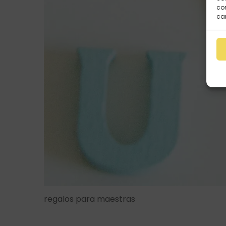
con
car
regalos para maestras