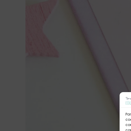
Par
coo
co
com