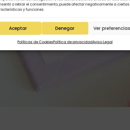
sentir o retirar el consentimiento, puede afectar negativamente a ciertas
acterísticas y funciones.
Aceptar
Denegar
Ver preferencia
Políticas de Cookies
Política de privacidad
Aviso Legal