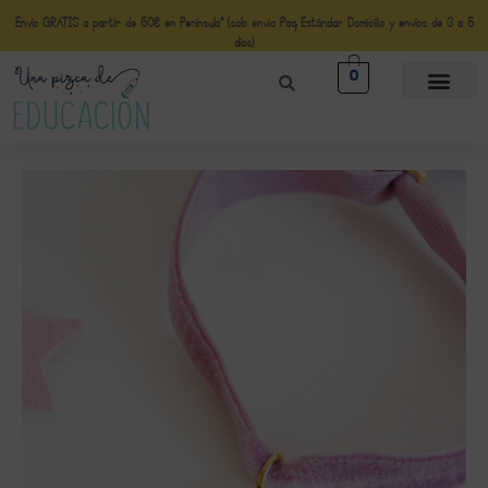
Envío GRATIS a partir de 50€ en Península* (solo envio Paq Estándar Domicilio y envíos de 3 a 5
días)
0