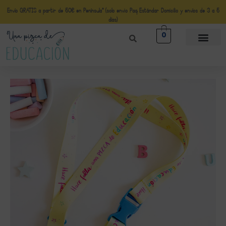
Envío GRATIS a partir de 50€ en Península* (solo envio Paq Estándar Domicilio y envíos de 3 a 5
días)
0