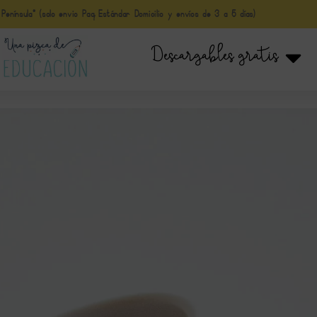
nínsula* (solo envio Paq Estándar Domicilio y envíos de 3 a 5 días)
Descargables gratis