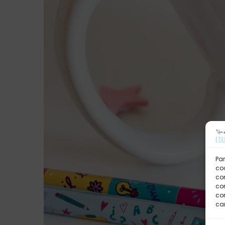
Par
coo
co
com
con
car