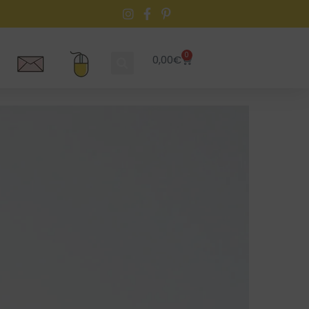
0
0,00
€