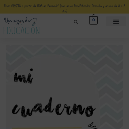
Envío GRATIS a partir de 50€ en Península* (solo envio Paq Estándar Domicilio y envíos de 3 a 5
días)
0