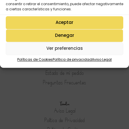
consentir o retirar el consentimiento, puede afectar negativamente
a ciertas características y funciones.
Aceptar
Denegar
Mi Cuenta
Lista de deseos
Ver preferencias
Mi Perfil
Políticas de Cookies
Política de privacidad
Aviso Legal
Descargas
Estado de mi pedido
Preguntas Frecuentes
Tienda
Aviso Legal
Política de Privacidad