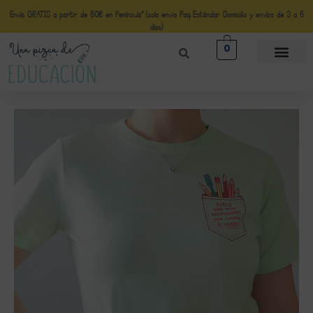
Envío GRATIS a partir de 50€ en Península* (solo envio Paq Estándar Domicilio y envíos de 3 a 5
días)
0