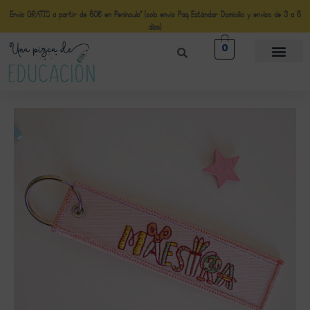
Envío GRATIS a partir de 50€ en Península* (solo envio Paq Estándar Domicilio y envíos de 3 a 5
días)
0