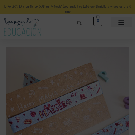
Envío GRATIS a partir de 50€ en Península* (solo envio Paq Estándar Domicilio y envíos de 3 a 5
días)
0