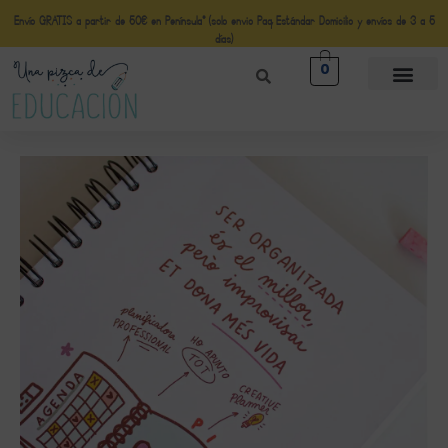
Envío GRATIS a partir de 50€ en Península* (solo envio Paq Estándar Domicilio y envíos de 3 a 5
días)
0