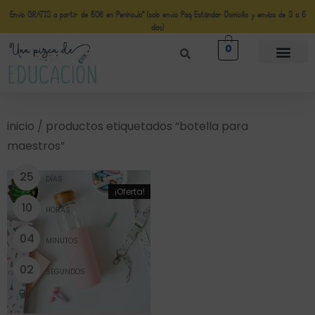
Envío GRATIS a partir de 50€ en Península* (solo envio Paq Estándar Domicilio y envíos de 3 a 5
días)
0
inicio
/ productos etiquetados “botella para
maestros”
2
5
DÍAS
¡Oferta!
1
0
HORAS
0
4
MINUTOS
0
2
SEGUNDOS