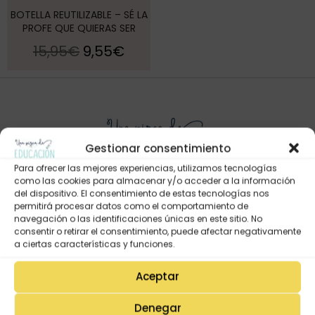
BOTELLA REUTILIZABLE – SÉ LA
PROFE QUE QUIERAS SER
15,95
€
9,55
€
Gestionar consentimiento
Para ofrecer las mejores experiencias, utilizamos tecnologías
como las cookies para almacenar y/o acceder a la información
del dispositivo. El consentimiento de estas tecnologías nos
permitirá procesar datos como el comportamiento de
Mi Cuenta
navegación o las identificaciones únicas en este sitio. No
consentir o retirar el consentimiento, puede afectar negativamente
Lista de deseos
a ciertas características y funciones.
Mi Perfil
Aceptar
Descargas
Estado de mi pedido
Denegar