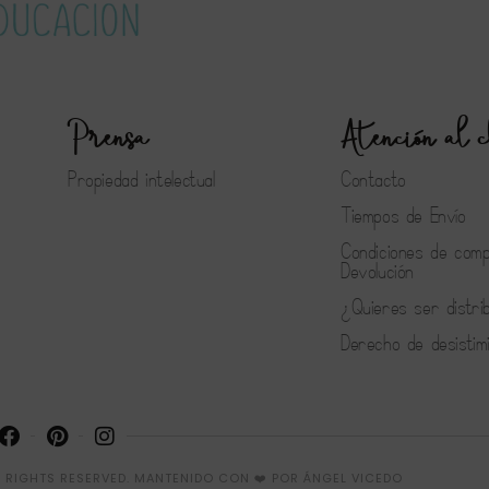
Prensa
Atención al c
Propiedad intelectual
Contacto
Tiempos de Envío
Condiciones de com
Devolución
¿Quieres ser distri
Derecho de desistim
 RIGHTS RESERVED.
MANTENIDO CON ❤️ POR
ÁNGEL VICEDO