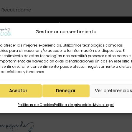
Recuérdame
Acceso
Gestionar consentimiento
vidaste la contraseña?
a ofrecer las mejores experiencias, utilizamos tecnologías como las
kies para almacenar y/o acceder a la información del dispositivo. El
nsentimiento de estas tecnologías nos permitirá procesar datos como el
Registrarse
portamiento de navegación o las identificaciones únicas en este sitio.
sentir o retirar el consentimiento, puede afectar negativamente a ciertas
acterísticas y funciones.
Aceptar
Denegar
Ver preferencia
Políticas de Cookies
Política de privacidad
Aviso Legal